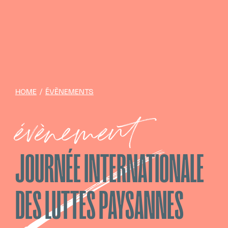
HOME
/
ÉVÈNEMENTS
évènement
JOURNÉE INTERNATIONALE
DES LUTTES PAYSANNES