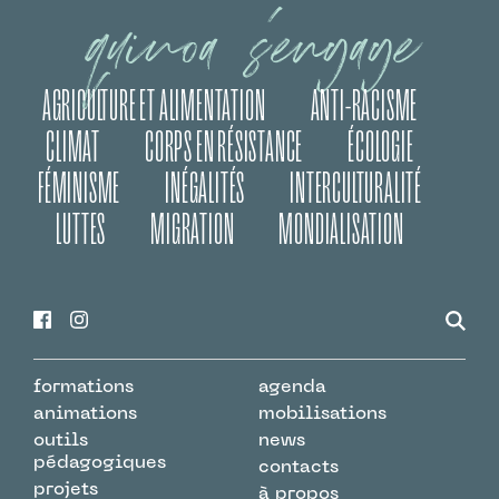
quinoa s’engage
AGRICULTURE ET ALIMENTATION
ANTI-RACISME
CLIMAT
CORPS EN RÉSISTANCE
ÉCOLOGIE
FÉMINISME
INÉGALITÉS
INTERCULTURALITÉ
LUTTES
MIGRATION
MONDIALISATION
formations
agenda
animations
mobilisations
outils
news
pédagogiques
contacts
projets
à propos