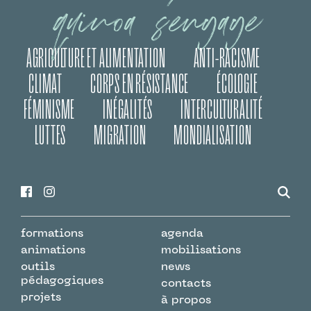
quinoa s’engage
AGRICULTURE ET ALIMENTATION
ANTI-RACISME
CLIMAT
CORPS EN RÉSISTANCE
ÉCOLOGIE
FÉMINISME
INÉGALITÉS
INTERCULTURALITÉ
LUTTES
MIGRATION
MONDIALISATION
formations
agenda
animations
mobilisations
outils
news
pédagogiques
contacts
projets
à propos