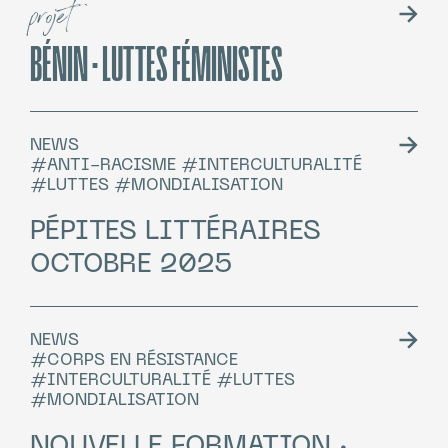
projet
BÉNIN · LUTTES FÉMINISTES
NEWS
#ANTI-RACISME #INTERCULTURALITÉ
#LUTTES #MONDIALISATION
PÉPITES LITTÉRAIRES
OCTOBRE 2025
NEWS
#CORPS EN RÉSISTANCE
#INTERCULTURALITÉ #LUTTES
#MONDIALISATION
NOUVELLE FORMATION ·