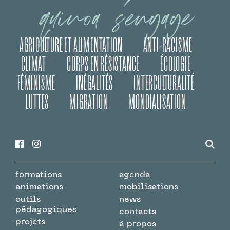
quinoa s’engage
AGRICULTURE ET ALIMENTATION
ANTI-RACISME
CLIMAT
CORPS EN RÉSISTANCE
ÉCOLOGIE
FÉMINISME
INÉGALITÉS
INTERCULTURALITÉ
LUTTES
MIGRATION
MONDIALISATION
formations
agenda
animations
mobilisations
outils
news
pédagogiques
contacts
projets
à propos