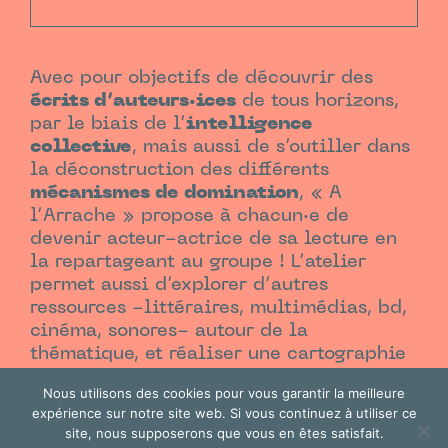
Avec pour objectifs de découvrir des
écrits d’auteurs·ices
de tous horizons,
par le biais de l’
intelligence
collective
, mais aussi de s’outiller dans
la déconstruction des différents
mécanismes de domination
, « A
l’Arrache » propose à chacun·e de
devenir acteur-actrice de sa lecture en
la repartageant au groupe ! L’atelier
permet aussi d’explorer d’autres
ressources -littéraires, multimédias, bd,
cinéma, sonores- autour de la
thématique, et réaliser une cartographie
de ce qui a été co-construit durant la
Nous utilisons des cookies pour vous garantir la meilleure
session.
expérience sur notre site web. Si vous continuez à utiliser ce
site, nous supposerons que vous en êtes satisfait.