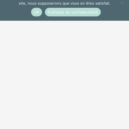
Ouverts
site, nous supposerons que vous en êtes satisfait.
OK
Politique de confidentialité
Le jeudi 18 mars
,
l’équipe questionne
les difficultés de
vivre en tant qu’immigré-e-s au cœur
d’une ville où certain-e-s ont trouvé
refuge après des années d’expériences
difficiles,
à l’image du parcours de