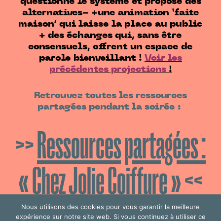
questionne le système et propose des
alternatives- +une animation ‘faite
maison’ qui laisse la place au public
+ des échanges qui, sans être
consensuels, offrent un espace de
parole bienveillant !
Voir les
précédentes projections
!
Retrouvez toutes les ressources
partagées pendant la soirée :
>>
Ressources partagées :
« Chez Jolie Coiffure »
<<
Nous utilisons des cookies pour vous garantir la meilleure
Dans le cadre du
Festival à Films
expérience sur notre site web. Si vous continuez à utiliser ce