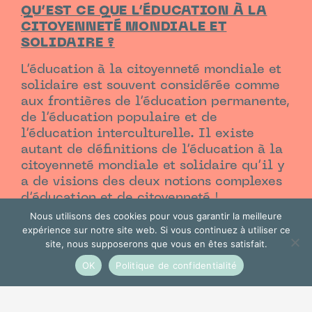
QU’EST CE QUE L’ÉDUCATION À LA
CITOYENNETÉ MONDIALE ET
SOLIDAIRE ?
L’éducation à la citoyenneté mondiale et
solidaire est souvent considérée comme
aux frontières de l’éducation permanente,
de l’éducation populaire et de
l’éducation interculturelle. Il existe
autant de définitions de l’éducation à la
citoyenneté mondiale et solidaire qu’il y
a de visions des deux notions complexes
d’éducation et de citoyenneté !
Nous utilisons des cookies pour vous garantir la meilleure
O
BJECTIFS DE LA FORMATION
expérience sur notre site web. Si vous continuez à utiliser ce
site, nous supposerons que vous en êtes satisfait.
OK
Politique de confidentialité
Sensibiliser à la complémentarité entre
l’ECMS et le milieu scolaire.
S’approprier les notions de solidarité