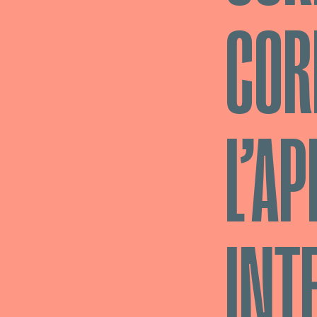
COR
L’A
INT