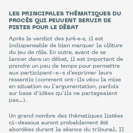
paysans du Sud et de la
perte de leur
Même si il est soupçonné de tous ces
emploi
;
chefs d’accusation (qui restent encore
LES PRINCIPALES THÉMATIQUES DU
à prouver), le Gang des Viandeux
PROCÈS QUI PEUVENT SERVIR DE
– L’
accaparement de grandes
bénéficie de sérieuses circonstances
PISTES
POUR LE DÉBAT
quantités d’eau potable
;
atténuantes qui permettront
Après le verdict des juré·e·s, il est
certainement de le faire acquitter
.
indispensable de bien marquer la clôture
– La
création de famines chroniques
en
du jeu de rôle. En outre, avant de se
détournant massivement des calories
– Les pays du Sud ont un
avantage
lancer dans un débat, il est important de
céréalières qui pourraient servir à
comparatif à investir dans l’élevage
prendre un peu de temps pour permettre
l’alimentation humaine. Il faut, en effet,
intensif
grâce à leurs grandes étendues
aux participant-e-s d’exprimer leurs
3 à 10 calories sous forme céréalière
de terres;
ressentis (comment ont-ils vécu la mise
pour produire 1 calorie sous forme de
en situation ou l’argumentation, parfois
viande;
–
L’Europe n’a pas d’espace agricole
sur base d’idées qu’ils ne partageaient
suffisant pour produire la viande
que
pas…).
– Le
réchauffement climatique
à
ses citoyen·ne·s consomment;
cause de la
déforestation
nécessaire
Un grand nombre des thématiques listées
pour cultiver les céréales essentielles à
– L’élevage intensif et le commerce de la
ci-dessous auront probablement été
leur croissance;
viande
permettent aux pays du Sud de
abordées durant la séance du tribunal. Il