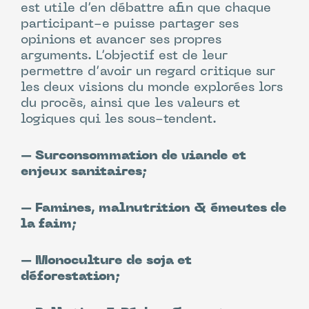
développer leur économie
et de se faire
est utile d’en débattre afin que chaque
– Le
réchauffement climatique
à
une place sur le marché international;
participant-e puisse partager ses
cause du
méthane
qu’ils émettent;
opinions et avancer ses propres
arguments. L’objectif est de leur
– Le commerce international de la
permettre d’avoir un regard critique sur
– Le
réchauffement climatique
en
viande permet aux pays du Sud, d’obtenir
les deux visions du monde explorées lors
étant produits massivement à des
les
devises nécessaires au
du procès, ainsi que les valeurs et
milliers de kilomètres des lieux de
remboursement de leur dette publique
logiques qui les sous-tendent.
consommation;
extérieure;
– Surconsommation de viande et
– La
multiplication des cas de
– De plus en plus de
enjeux sanitaires;
cancers, de diabètes et de tolérances
consommateur·trice·s des pays émergents
aux antibiotiques
à cause des
désirent manger de la viande et
il faut
hormones et OGM dont ils se nourrissent.
être productif pour arriver à satisfaire
– Famines, malnutrition & émeutes de
cette demande
;
la faim;
– L’usage d’hormones et d’OGM dans
– Monoculture de soja et
l’alimentation des animaux ne présentent
déforestation;
aucun risque avéré pour la santé des
consommateurs
.