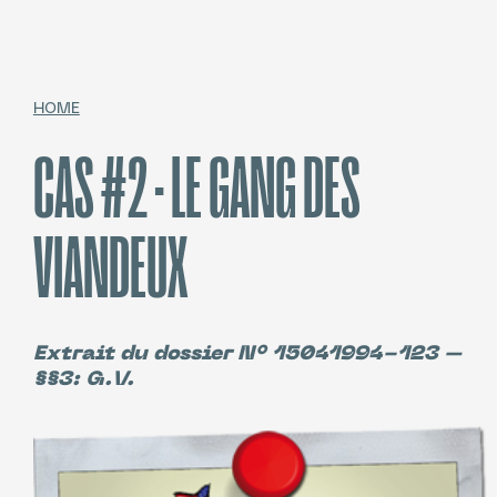
HOME
CAS #2 · LE GANG DES
VIANDEUX
Extrait du dossier N° 15041994-123 –
§§3: G.V.