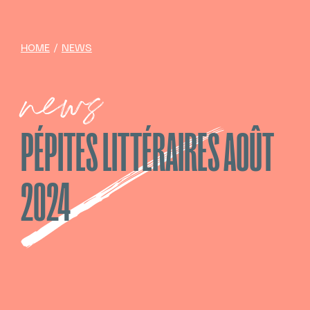
HOME
/
NEWS
news
PÉPITES LITTÉRAIRES AOÛT
2024